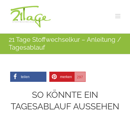
Zum
Inhalt
springen
21 Tage Stoffwechselkur – Anleitung /
Tagesablauf
teilen
merken
297
SO KÖNNTE EIN
TAGESABLAUF AUSSEHEN