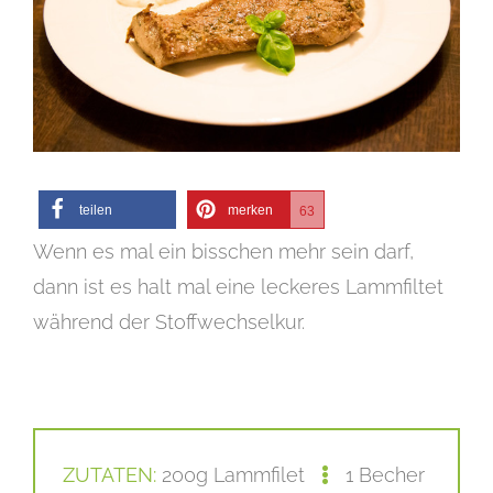
teilen
merken
63
Wenn es mal ein bisschen mehr sein darf,
dann ist es halt mal eine leckeres Lammfiltet
während der Stoffwechselkur.
ZUTATEN:
200g Lammfilet
1 Becher