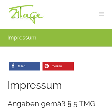
Zum
Inhalt
springen
Impressum
teilen
merken
Impressum
Angaben gemäß § 5 TMG: